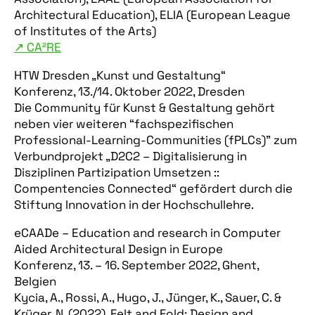
Architectural Education), ELIA (European League
of Institutes of the Arts)
↗︎ CA²RE
HTW Dresden „Kunst und Gestaltung“
Konferenz, 13./14. Oktober 2022, Dresden
Die Community für Kunst & Gestaltung gehört
neben vier weiteren “fachspezifischen
Professional-Learning-Communities (fPLCs)” zum
Verbundprojekt „D2C2 – Digitalisierung in
Disziplinen Partizipation Umsetzen ::
Compentencies Connected“ gefördert durch die
Stiftung Innovation in der Hochschullehre.
eCAADe – Education and research in Computer
Aided Architectural Design in Europe
Konferenz, 13. – 16. September 2022, Ghent,
Belgien
Kycia, A., Rossi, A., Hugo, J., Jünger, K., Sauer, C. &
Krüger, N. (2022). Felt and Fold: Design and